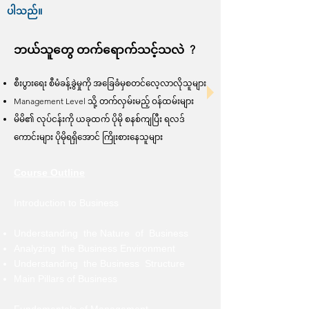
ပါသည်။
ဘယ်သူတွေ တက်ရောက်သင့်သလဲ ?
စီးပွားရေး စီမံခန့်ခွဲမှုကို အခြေခံမှစတင်လေ့လာလိုသူများ
Management Level သို့ တက်လှမ်းမည့် ဝန်ထမ်းများ
မိမိ၏ လုပ်ငန်းကို ယခုထက် ပိုမို စနစ်ကျပြီး ရလဒ်
ကောင်းများ ပိုမိုရရှိအောင် ကြိုးစားနေသူများ
Course Outline
Introduction to Business
Understanding the Nature of Business
Analyzing the Business Environment
Understanding the Business Structure
Main Pillars of Business