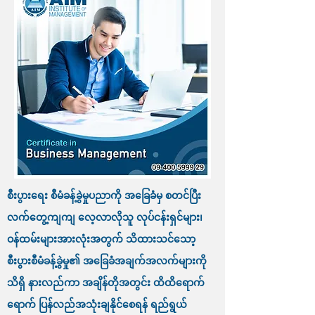
စီးပွားရေး စီမံခန့်ခွဲမှုပညာကို အခြေခံမှ စတင်ပြီး
လက်တွေ့ကျကျ လေ့လာလိုသူ လုပ်ငန်းရှင်များ၊
ဝန်ထမ်းများအားလုံးအတွက် သိထားသင်သော့
စီးပွားစီမံခန့်ခွဲမှု၏ အခြေခံအချက်အလက်များကို
သိရှိ နားလည်ကာ အချိန်တိုအတွင်း ထိထိရောက်
ရောက် ပြန်လည်အသုံးချနိုင်စေရန် ရည်ရွယ်