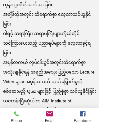
ကုန်ကျစရိတ်သက်သာခြင်း
အချိန်တိုအတွင်း ထိရောက်စွာ လေ့လာသင်ယူနိုင်
ခြင်း
ဝါရင့် ဆရာကြီး၊ ဆရာမကြီးများကိုယ်တိုင်
သင်ကြားပေးသည့် ပညာရပ်များကို လေ့လာခွင့်ရ
ခြင်း
အမှန်တကယ် လုပ်ငန်းခွင်အတွင်းထိရောက်စွာ
အသုံးချနိုင်ရန် အရည်အသွေးပြည့်၀သော Lecture
Video များ၊ အမှန်တကယ် တတ်မြှောက်မှုကို
စစ်ဆေးမည့် Quiz များဖြင့် ပြည့်စုံစွာ သင်ယူနိုင်ခြင်း
သင်တန်းပြီးဆုံးပါက AIM Institute of
Management မှ ပေးအပ်မည့် Certificate ကို ရရှိ
နိုင်ခြင်း, သင်တန်းနှင့် ပတ်သက်ပြီး အသေးစိတ်
Phone
Email
Facebook
ထပ်မံ သိရှိလိုပါက Website Link တွင် ဝင်ရောက်