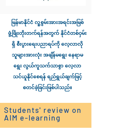
မြန်မာနိုင်ငံ လူ့စွမ်းအားအရင်းအမြစ်
ဖွံ့ဖြိုးတိုးတက်ရန်အတွက် နိုင်ငံတစ်ဝှမ်း
ရှိ စီးပွားရေးပညာရပ်ကို လေ့လာလို
သူများအားလုံး အချိန်မရွေး နေရာမ
ရွေး လွယ်ကူသက်သာစွာ လေ့လာ
သင်ယူနိုင်စေရန် ရည်ရွယ်ချက်ဖြင့်
စတင်ခဲ့ခြင်းဖြစ်ပါသည်။
Students' review on
AIM e-learning