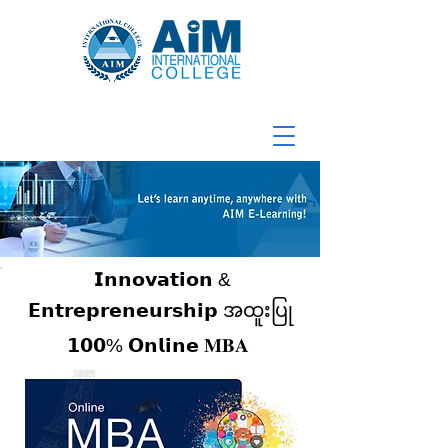
𝗜𝗻𝗻𝗼𝘃𝗮𝘁𝗶𝗼𝗻 &
𝗘𝗻𝘁𝗿𝗲𝗽𝗿𝗲𝗻𝗲𝘂𝗿𝘀𝗵𝗶𝗽 အထူးပြု
𝟭𝟬𝟬% 𝗢𝗻𝗹𝗶𝗻𝗲 𝐌𝐁𝐀