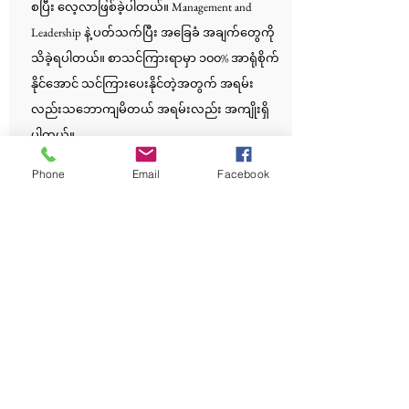
စပြီး လေ့လာဖြစ်ခဲ့ပါတယ်။ Management and
Leadership နဲ့ ပတ်သက်ပြီး အခြေခံ အချက်တွေကို
သိခဲ့ရပါတယ်။ စာသင်ကြားရာမှာ ၁၀၀% အာရုံစိုက်
နိုင်အောင် သင်ကြားပေးနိုင်တဲ့အတွက် အရမ်း
လည်းသဘောကျမိတယ် အရမ်းလည်း အကျိုးရှိ
ပါတယ်။
Phone
Email
Facebook