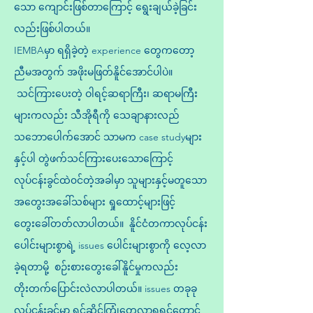
သော ကျောင်းဖြစ်တာကြောင့် ရွေးချယ်ခဲ့ခြင်း
လည်းဖြစ်ပါတယ်။
IEMBAမှာ ရရှိခဲ့တဲ့ experience တွေကတော့
ညီမအတွက် အဖိုးမဖြတ်နိူင်အောင်ပါပဲ။
သင်ကြားပေးတဲ့ ဝါရင့်ဆရာကြီး၊ ဆရာမကြီး
များကလည်း သီအိုရီကို သေချာနားလည်
သဘောပေါက်အောင် သာမက case studyများ
နှင့်ပါ တွဲဖက်သင်ကြားပေးသောကြောင့်
လုပ်ငန်းခွင်ထဲ၀င်တဲ့အခါမှာ သူများနှင့်မတူသော
အတွေးအခေါ်သစ်များ ရှုထောင့်များဖြင့်
တွေးခေါ်တတ်လာပါတယ်။ နိူင်ငံတကာလုပ်ငန်း
ပေါင်းများစွာရဲ့ issues ပေါင်းများစွာကို လေ့လာ
ခဲ့ရတာမို့ စဉ်းစားတွေးခေါ်နိူင်မှုကလည်း
တိုးတက်ပြောင်းလဲလာပါတယ်။ issues တခုခု
လုပ်ငန်းခွင်မှာ ရင်ဆိုင်ကြုံတွေ့လာရရင်တောင်