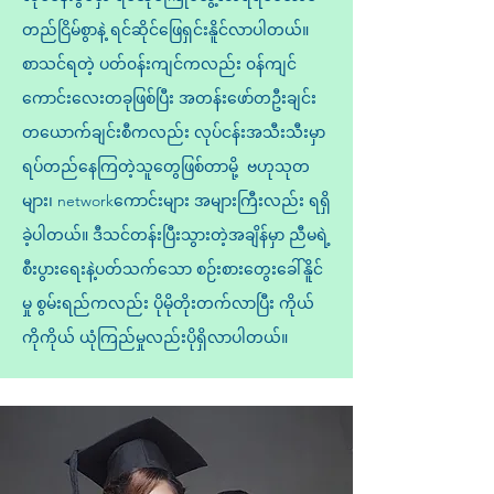
တည်ငြိမ်စွာနဲ့ ရင်ဆိုင်ဖြေရှင်းနိူင်လာပါတယ်။
စာသင်ရတဲ့ ပတ်၀န်းကျင်ကလည်း ၀န်ကျင်
ကောင်းလေးတခုဖြစ်ပြီး အတန်းဖော်တဦးချင်း
တယောက်ချင်းစီကလည်း လုပ်ငန်းအသီးသီးမှာ
ရပ်တည်နေကြတဲ့သူတွေဖြစ်တာမို့ ဗဟုသုတ
များ၊ networkကောင်းများ အများကြီးလည်း ရရှိ
ခဲ့ပါတယ်။ ဒီသင်တန်းပြီးသွားတဲ့အချိန်မှာ ညီမရဲ့
စီးပွားရေးနဲ့ပတ်သက်သော စဉ်းစားတွေးခေါ်နိူင်
မှု စွမ်းရည်ကလည်း ပိုမိုတိုးတက်လာပြီး ကိုယ်
ကိုကိုယ် ယုံကြည်မှုလည်းပိုရှိလာပါတယ်။