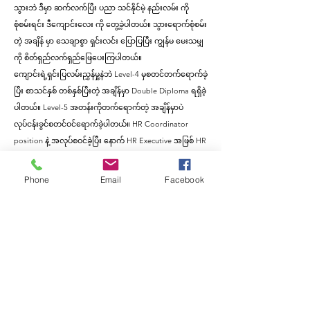
သွားဘဲ ဒီမှာ ဆက်လက်ပြီး ပညာ သင်နိုင်မဲ့ နည်းလမ်း ကို
စုံစမ်းရင်း ဒီကျောင်းလေး ကို တွေ့ခဲ့ပါတယ်။ သွားရောက်စုံစမ်း
တဲ့ အချိန် မှာ သေချာစွာ ရှင်းလင်း ပြောပြပြီး ကျွန်မ မေးသမျှ
ကို စိတ်ရှည်လက်ရှည်ဖြေပေးကြပါတယ်။
ကျောင်းရဲ့ရှင်းပြလမ်းညွှန်မှု့နဲဘဲ Level-4 မှစတင်တက်ရောက်ခဲ့
ပြီး စာသင်နှစ် တစ်နှစ်ပြီးတဲ့ အချိန်မှာ Double Diploma ရရှိခဲ့
ပါတယ်။ Level-5 အတန်းကိုတက်ရောက်တဲ့ အချိန်မှာပဲ
လုပ်ငန်းခွင်စတင်ဝင်ရောက်ခဲ့ပါတယ်။ HR Coordinator
position နဲ့ အလုပ်စဝင်ခဲ့ပြီး​ ​နောက် HR Executive အဖြစ် HR
နယ်ပယ်မှာ ဝင်​ရောက်လုပ်ကိုင်ခဲ့ပါတယ်။ ကျောင်း က
သင်ပေးလိုက်တဲ့ သင်ခန်းစာတွေ ဟာ အမှန်တကယ် ထိရောက်
Phone
Email
Facebook
တယ် လို့ သမီး က ပြောပါတယ်။ လုပ်ငန်းခွင်ထဲမှာ လက်တွေ့
အသုံးချ နိုင်ခဲ့ပါတယ် တဲ့။ AIM ကျောင်း မှ ဆရာ ဆရာမ
များ၏ ကောင်းမွန်ရှင်းလင်းသော သင်ကြားမှု နှင့် သမီး ရဲ့
လိုက်နာမှုလုပ်ရည်ကိုင်ရည်တို့ကြောင့် အချိန်တိုတို အတွင်း မှာ
နေရာတခုရရှိလာခဲ့ပါတယ်။ Level- 5 ပြီး လို့ Higher Diploma
ပြီးတဲ့အချိန် မှာတော့ သမီး ကို ဒီဂရီ တခု ရစေချင် လို့ AIM ရဲ့ ​​
ကျောင်းအုပ် ဆရာမဒေါ်မြတ်မွန်ဇော် နဲ့ သွားရောက်တိုင်ပင်ပြီး
ဆရာမ ရဲ့ လမ်းညွှန်မှု နဲ့ BBA အတန်း ကို ဆက်လက်တက်ဖြစ်