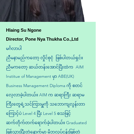
Hlaing Su Ngone
Director, Pone Nya Thukha Co.,Ltd
မင်္ဂလာပါ
ညီမနာမည်ကတော့ လှိုင်စုငုံ ဖြစ်ပါတယ်ရှင်။
ညီမကတော့ ဆယ်တန်းအောင်ပြီးထဲက AIM
Institue of Management မှာ ABE(UK)
Business Management Diploma ကို စတင်
လေ့လာခဲ့ပါတယ်။ AIM က ဆရာကြီး ဆရာမ
ကြီးတွေရဲ့သင်ကြားမှူကို သဘောကျလွန်းတာ
ကြောင့်ပဲ Level 4 ပြီး Level 5 စသဖြင့်
ဆက်တိုက်တက်ရောက်ခဲ့ပါတယ်။ Graduated
ဖြစ်သွားပြီးတဲ့နောက်မှာ မိဘလုပ်ငန်းဖြစ်တဲ့