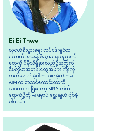
Ei Ei Thwe
လူငယ်စီးပွားရေး လုပ်ငန်းရှင်တ
ယောက် အနေနဲ့ စီးပွားရေးပညာရပ်
တွေကို ပိုမိုသိရှိနားလည်ဖို့အတွက်
ဒီပလိုမာအတန်းတွေအများကြီးကို
တက်ရောက်ခဲ့ပါတယ်။ အဲ့ထဲကမှ
AIM က စာသင်ကောင်းတာကို
သဘောကျပြီးတော့ MBA တက်
ရောက်ဖို့ကို AIMမှာပဲ ရွေးချယ်ဖြစ်ခဲ့
ပါတယ်။