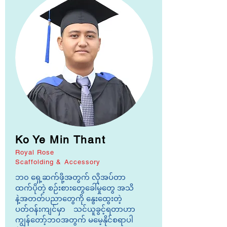
Ko Ye Min Thant
Royal Rose
Scaffolding & Accessory
​ဘ၀ ရှေ့ဆက်ဖို့အတွက် လိုအပ်တာ
ထက်ပိုတဲ့ စဉ်းစားတွေခေါ်မှုတွေ အသိ
နဲ့အတတ်ပညာတွေကို နွေးထွေးတဲ့
ပတ်ဝန်းကျင်မှာ သင်ယူခွင့်ရတာဟာ
ကျွန်တော့်ဘ၀အတွက် မမေ့နိုင်စရာပါ