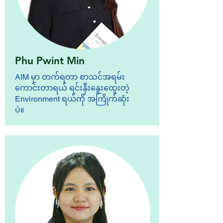
Phu Pwint Min
AIM မှာ တက်ရတာ စာသင်အရမ်း
ကောင်းတာရယ် ရင်းနှီးနွေးထွေးတဲ့
Environment ရယ်ကို အကြိုက်ဆုံး
ပဲ။