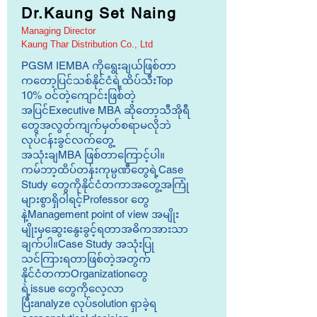
Dr.Kaung Set Naing
Managing Director
Kaung Thar Distribution Co., Ltd
PGSM IEMBA ကိုရွေးချယ်ဖြစ်တာ
ကတော့ပြင်သစ်နိုင်ငံရဲ့ထိပ်သီးTop
10% ဝင်တဲ့ကျောင်းဖြစ်တဲ့
အပြင်Executive MBA ဆိုတော့သီအိုရီ
တွေအလွတ်ကျက်မှတ်စရာမလိုဘဲ
လုပ်ငန်းခွင်လက်တွေ့
အသုံးချMBA ဖြစ်တာကြောင့်ပါ။
ကမ်ဘာ့ထိပ်တန်းကုမ္ပဏီတွေရဲ့Case
Study တွေကိုနိုင်ငံတကာအတွေ့အကြုံ
များစွာရှိဝါရင့်Professor တွေ
နဲ့Management point of view အမျိုး
မျိုးမှဆွေးနွေးခွင့်ရတာအဓိကအားသာ
ချက်ပါ။Case Study အသုံးပြု
သင်ကြားရတာဖြစ်တဲ့အတွက်
နိုင်ငံတကာOrganizationတွေ
ရဲ့issue တွေကိုလေ့လာ
ပြီးanalyze လုပ်solution ရှာခဲ့ရ