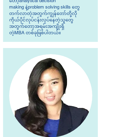
တော့analytical decision
making နဲ့problem solving skills တွေ
တက်လာတဲ့အတွက်ကျွန်တော်တို့လို
ကိုယ်ပိုင်လုပ်ငန်းလုပ်နေတဲ့သူတွေ
အတွက်တော့အရမ်းအကျိုးရှိ
တဲ့MBA တစ်ခုဖြစ်ပါတယ်။