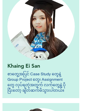
Khaing Ei San
စာတွေ့အပြင် Case Study တွေနဲ့
Group Project တွေ၊ Assignment
တွေ လုပ်ရတဲ့အတွက် လက်တွေ့နဲ့ ပို
ပြီးတော့ ချိတ်ဆက်မိသွားပါတယ်။